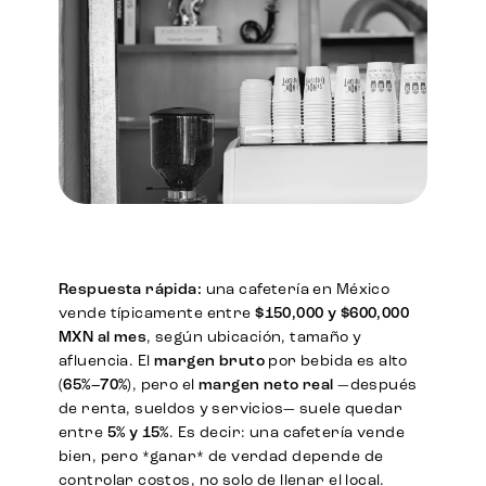
Respuesta rápida:
una cafetería en México
vende típicamente entre
$150,000 y $600,000
MXN al mes
, según ubicación, tamaño y
afluencia. El
margen bruto
por bebida es alto
(
65%–70%
), pero el
margen neto real
—después
de renta, sueldos y servicios— suele quedar
entre
5% y 15%
. Es decir: una cafetería vende
bien, pero *ganar* de verdad depende de
controlar costos, no solo de llenar el local.