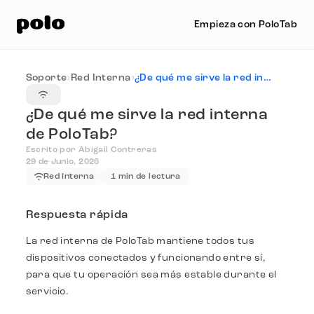
Empieza con PoloTab
Soporte
›
Red Interna
›
¿De qué me sirve la red interna de PoloTab?
¿De qué me sirve la red interna
de PoloTab?
Escrito por Abigail Contreras
29 de Junio, 2026
Red Interna
1 min de lectura
Respuesta rápida
La red interna de PoloTab mantiene todos tus
dispositivos conectados y funcionando entre sí,
para que tu operación sea más estable durante el
servicio.