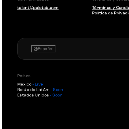
talent@polotab.com
Términos y Condi
Política de Privac
Español
Países
México
- Live
Resto de LatAm
- Soon
Estados Unidos
- Soon