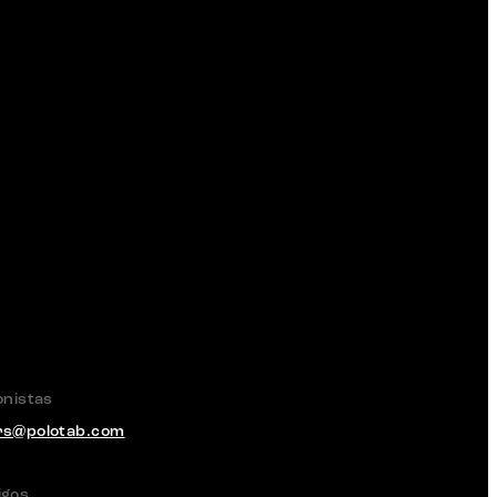
onistas
rs@polotab.com
igos