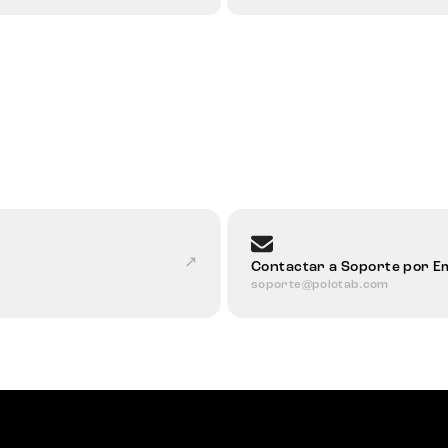
↗
Contactar a Soporte por Em
soporte@polotab.com