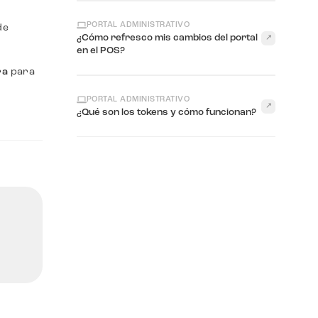
PORTAL ADMINISTRATIVO
de
¿Cómo refresco mis cambios del portal
↗
en el POS?
ra
para
PORTAL ADMINISTRATIVO
↗
¿Qué son los tokens y cómo funcionan?