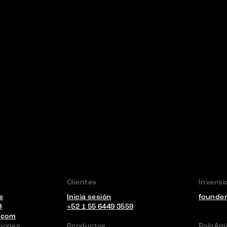
Clientes
Inversi
e
Inicia sesión
founde
9
+52 1 55 6449 3559
.com
ciones
Productos
PoloAm