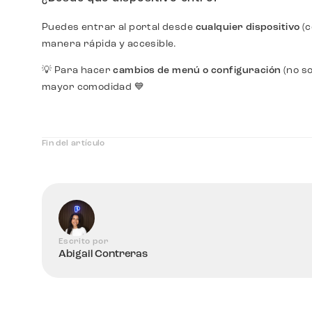
Puedes entrar al portal desde
cualquier dispositivo
(c
manera rápida y accesible.
💡 Para hacer
cambios de menú o configuración
(no s
mayor comodidad 💙
Fin del artículo
Escrito por
Abigail Contreras