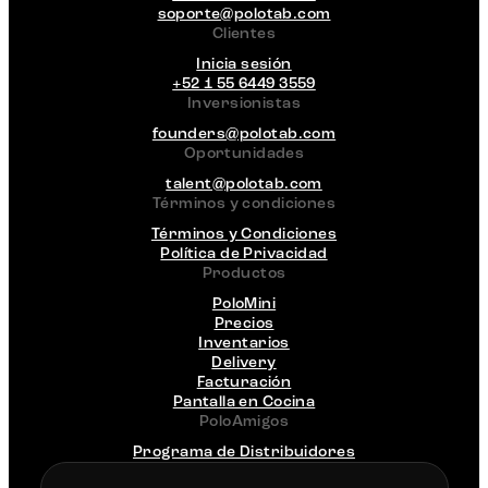
soporte@polotab.com
Clientes
Inicia sesión
+52 1 55 6449 3559
Inversionistas
founders@polotab.com
Oportunidades
talent@polotab.com
Términos y condiciones
Términos y Condiciones
Política de Privacidad
Productos
PoloMini
Precios
Inventarios
Delivery
Facturación
Pantalla en Cocina
PoloAmigos
Programa de Distribuidores