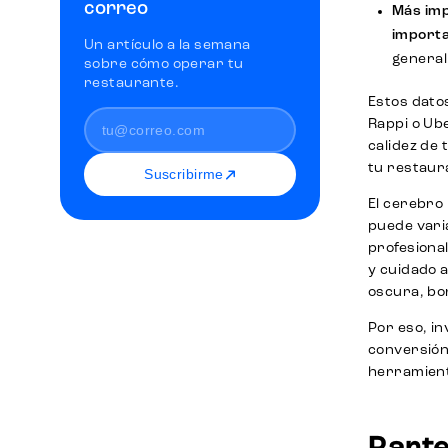
correo
Más imp
importa
Un artículo a la semana
general 
sobre cómo operar tu
restaurante.
Estos datos
Rappi o Ube
calidez de 
tu restaura
Suscribirme
El cerebro 
puede varia
profesional
y cuidado a
oscura, bor
Por eso, in
conversión
herramient