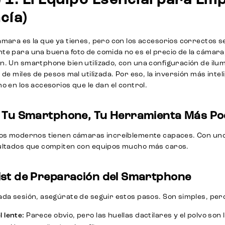
 1: El Equipo Esencial para Em
cía)
ámara es la que ya tienes, pero con los accesorios correctos s
e para una buena foto de comida no es el precio de la cámara, 
n. Un smartphone bien utilizado, con una configuración de il
 de miles de pesos mal utilizada. Por eso, la inversión más inte
o en los accesorios que le dan el control.
: Tu Smartphone, Tu Herramienta Más P
nos modernos tienen cámaras increíblemente capaces. Con unos
ultados que compiten con equipos mucho más caros.
ist de Preparación del Smartphone
ada sesión, asegúrate de seguir estos pasos. Son simples, pe
l lente:
Parece obvio, pero las huellas dactilares y el polvo son