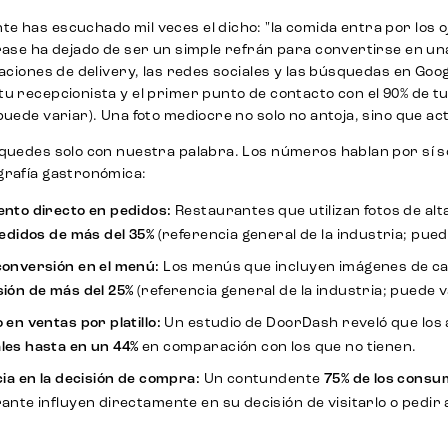
 has escuchado mil veces el dicho: "la comida entra por los ojos
rase ha dejado de ser un simple refrán para convertirse en una
caciones de delivery, las redes sociales y las búsquedas en Goog
u recepcionista y el primer punto de contacto con el 90% de tus
puede variar). Una foto mediocre no solo no antoja, sino que act
 quedes solo con nuestra palabra. Los números hablan por sí s
grafía gastronómica:
nto directo en pedidos:
Restaurantes que utilizan fotos de al
pedidos de más del 35%
(referencia general de la industria; pued
onversión en el menú:
Los menús que incluyen imágenes de c
ión de más del 25%
(referencia general de la industria; puede v
 en ventas por platillo:
Un estudio de DoorDash reveló que los 
es hasta en un 44%
en comparación con los que no tienen.
cia en la decisión de compra:
Un contundente
75% de los consu
ante influyen directamente en su decisión de visitarlo o pedir a