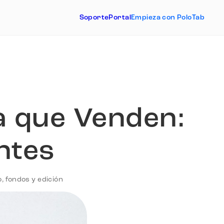
Soporte
Portal
Empieza con PoloTab
 que Venden:
ntes
, fondos y edición