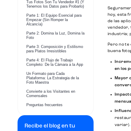
Tus Fotos Son Tu Vendedor #1 (Y
Tenemos los Datos para Probarlo)
Seguramente
hoy, esta f
Parte 1: El Equipo Esencial para
Empezar (Sin Romper la
de las apli
Alcancía)
vendedor, t
Parte 2: Domina la Luz, Domina la
industria; 
Foto
Pero no te
Parte 3: Composición y Estilismo
para Platos Irresistibles
buena foto
Parte 4: El Flujo de Trabajo
Increme
Completo: De la Cámara a la App
en los 
Un Formato para Cada
Plataforma: La Estrategia de la
Mayor c
Foto Maestra
convers
Convierte a los Visitantes en
Impacto
Comensales
mensual
Preguntas frecuentes
Influen
restaur
variar).
Recibe el blog en tu