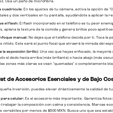
dez. Usa un paño de microfibra.
a cuadrícula:
En los ajustes de tu cámara, activa la opción de "
ales y dos verticales en tu pantalla, ayudándote a aplicar la re
a el flash:
El flash incorporado en el teléfono es tu peor enemig
, aplana la textura de la comida y genera brillos poco apetit
enfoque manual:
No dejes que el teléfono decida por ti. Toca la p
s nítido. Este será el punto focal que atraerá la mirada del es
 la exposición (brillo):
Una vez que hayas enfocado, la mayoría de
ndo el dedo hacia arriba (más brillante) o hacia abajo (más oscu
 las zonas más claras se vean "quemadas" o completamente bl
st de Accesorios Esenciales y de Bajo Co
queña inversión, puedes elevar drásticamente la calidad de tu
 para celular:
Es el accesorio más importante. Garantiza fotos n
 trabajar la composición con calma y consistencia. Marcas e
s versátiles por menos de $500 MXN. Busca uno que sea establ