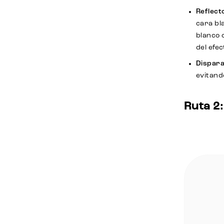
Reflecto
cara bl
blanco 
del efec
Dispara
evitand
Ruta 2: