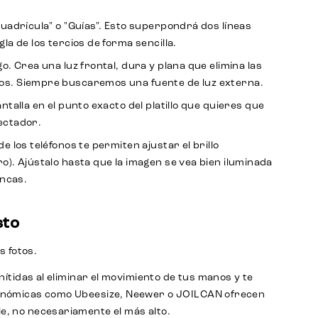
Cuadrícula" o "Guías". Esto superpondrá dos líneas
gla de los tercios de forma sencilla.
o. Crea una luz frontal, dura y plana que elimina las
osos. Siempre buscaremos una fuente de luz externa.
antalla en el punto exacto del platillo que quieres que
pectador.
 los teléfonos te permiten ajustar el brillo
ro). Ajústalo hasta que la imagen se vea bien iluminada
ancas.
sto
s fotos.
ítidas al eliminar el movimiento de tus manos y te
conómicas como Ubeesize, Neewer o JOILCAN ofrecen
e, no necesariamente el más alto.