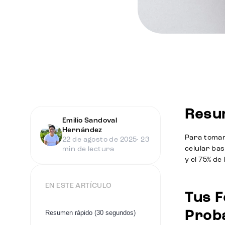
Resu
Emilio Sandoval
Hernández
Para tomar 
22 de agosto de 2025
· 23
celular bas
min de lectura
y el 75% de
EN ESTE ARTÍCULO
Tus F
Resumen rápido (30 segundos)
Proba