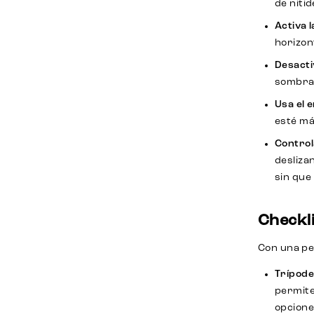
de niti
Activa l
horizont
Desactiv
sombras
Usa el 
esté má
Controla
desliza
sin que
Checkli
Con una pe
Trípode
permite
opcione