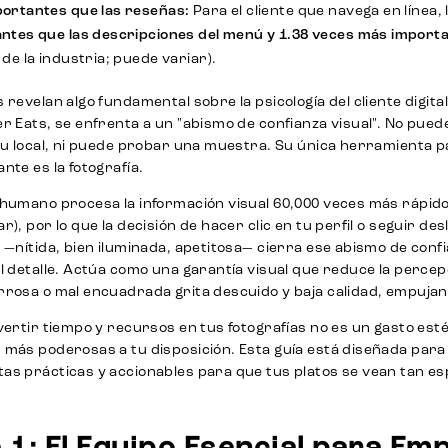
ortantes que las reseñas:
Para el cliente que navega en línea
ntes que las descripciones del menú y 1.38 veces más import
de la industria; puede variar).
 revelan algo fundamental sobre la psicología del cliente digi
r Eats, se enfrenta a un "abismo de confianza visual". No puede
tu local, ni puede probar una muestra. Su única herramienta par
nte es la fotografía.
humano procesa la información visual 60,000 veces más rápido q
r), por lo que la decisión de hacer clic en tu perfil o seguir d
 —nítida, bien iluminada, apetitosa— cierra ese abismo de con
l detalle. Actúa como una garantía visual que reduce la percepci
rosa o mal encuadrada grita descuido y baja calidad, empujando
vertir tiempo y recursos en tus fotografías no es un gasto est
 más poderosas a tu disposición. Esta guía está diseñada para
as prácticas y accionables para que tus platos se vean tan es