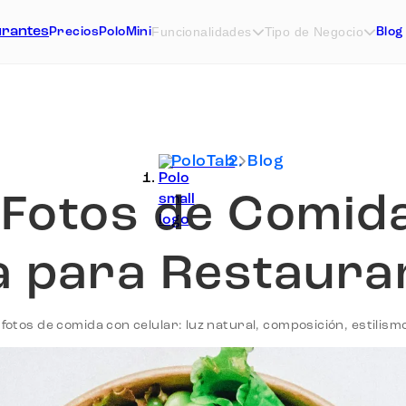
Funcionalidades
Tipo de Negocio
Precios
PoloMini
Blog
PoloTab
Blog
Fotos de Comida
a para Restaura
otos de comida con celular: luz natural, composición, estilismo