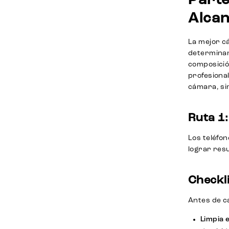
Parte
Alcan
La mejor c
determinant
composició
profesional
cámara, sin
Ruta 1
Los teléfo
lograr res
Checkl
Antes de c
Limpia e