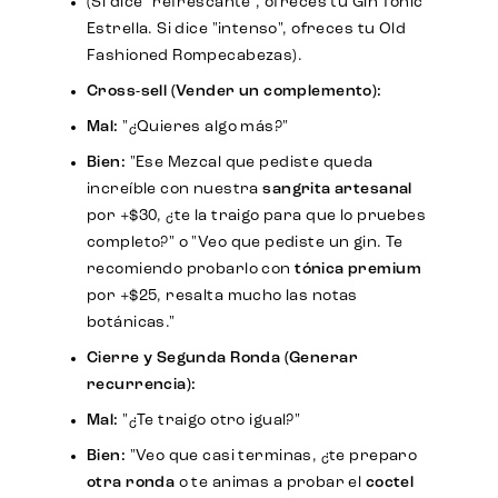
(Si dice "refrescante", ofreces tu Gin Tonic
Estrella. Si dice "intenso", ofreces tu Old
Fashioned Rompecabezas).
Cross-sell (Vender un complemento):
Mal:
"¿Quieres algo más?"
Bien:
"Ese Mezcal que pediste queda
increíble con nuestra
sangrita artesanal
por +$30, ¿te la traigo para que lo pruebes
completo?" o "Veo que pediste un gin. Te
recomiendo probarlo con
tónica premium
por +$25, resalta mucho las notas
botánicas."
Cierre y Segunda Ronda (Generar
recurrencia):
Mal:
"¿Te traigo otro igual?"
Bien:
"Veo que casi terminas, ¿te preparo
otra ronda
o te animas a probar el
coctel