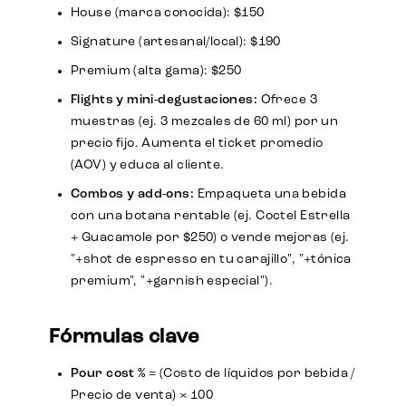
House (marca conocida): $150
Signature (artesanal/local): $190
Premium (alta gama): $250
Flights y mini-degustaciones:
Ofrece 3
muestras (ej. 3 mezcales de 60 ml) por un
precio fijo. Aumenta el ticket promedio
(AOV) y educa al cliente.
Combos y add-ons:
Empaqueta una bebida
con una botana rentable (ej. Coctel Estrella
+ Guacamole por $250) o vende mejoras (ej.
"+shot de espresso en tu carajillo", "+tónica
premium", "+garnish especial").
Fórmulas clave
Pour cost %
= (Costo de líquidos por bebida /
Precio de venta) × 100