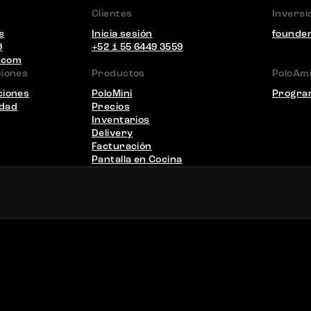
Clientes
Inversi
e
Inicia sesión
founde
9
+52 1 55 6449 3559
.com
ciones
Productos
PoloAm
ciones
PoloMini
Program
idad
Precios
Inventarios
Delivery
Facturación
Pantalla en Cocina