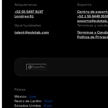
Adquiérenos
Soporte
+52 55 5497 9197
Centro de soport
Londres 61
+52 1 55 6449 355
soporte@polotab
Oportunidades
Términos y condi
talent@polotab.com
Términos y Condi
Política de Privac
Español
Países
México
- Live
Resto de LatAm
- Soon
Estados Unidos
- Soon