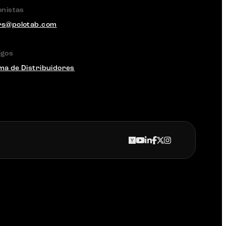
onistas
rs@polotab.com
igos
a de Distribuidores