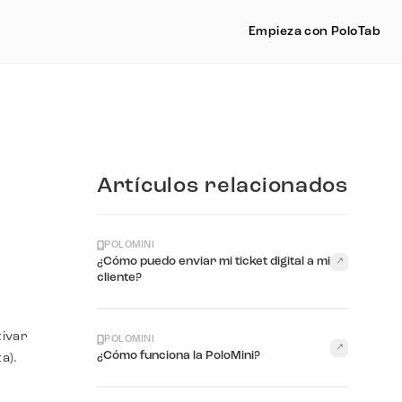
Empieza con PoloTab
Artículos relacionados
POLOMINI
¿Cómo puedo enviar mi ticket digital a mi
↗
cliente?
tivar
POLOMINI
↗
¿Cómo funciona la PoloMini?
a).