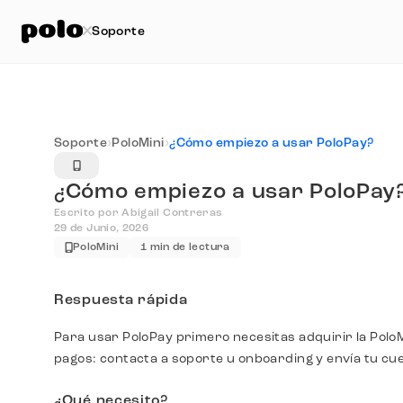
Soporte
Soporte
›
PoloMini
›
¿Cómo empiezo a usar PoloPay?
¿Cómo empiezo a usar PoloPay
Escrito por Abigail Contreras
29 de Junio, 2026
PoloMini
1 min de lectura
Respuesta rápida
Para usar PoloPay primero necesitas adquirir la PoloMi
pagos: contacta a soporte u onboarding y envía tu cuen
¿Qué necesito?