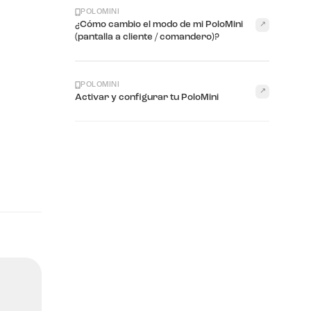
POLOMINI
¿Cómo cambio el modo de mi PoloMini
↗
(pantalla a cliente / comandero)?
POLOMINI
↗
Activar y configurar tu PoloMini